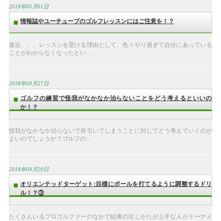
2018年05月01日
情報誌やユーチューブのゴルフレッスンにはご注意を！？
最近、、、レッスンを受ける理由として、色々やり過ぎて自分にあっている
ことがわからなくなったとい...
2018年04月27日
ゴルフの練習で怪我がなかなか治らないことをどう考えるといいの
か！？
怪我がなかなか治らないで長引いてしまうことに対してどう考えていくのが
よいのでしょうか？ゴルフの...
2018年04月20日
オリエンテッドターゲット:目標にボールを打てるように調整するドリ
ル！？③
たくさんいるプロゴルファーのなかで結果の出しかたが上手な人がトーナメ