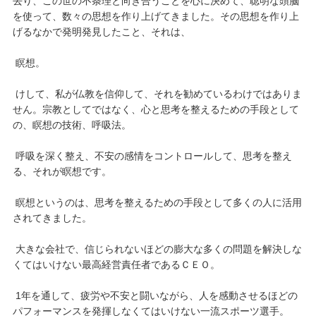
去り、この世の不条理と向き合うことを心に決めて、聡明な頭脳
を使って、数々の思想を作り上げてきました。その思想を作り上
げるなかで発明発見したこと、それは、
瞑想。
けして、私が仏教を信仰して、それを勧めているわけではありま
せん。宗教としてではなく、心と思考を整えるための手段として
の、瞑想の技術、呼吸法。
呼吸を深く整え、不安の感情をコントロールして、思考を整え
る、それが瞑想です。
瞑想というのは、思考を整えるための手段として多くの人に活用
されてきました。
大きな会社で、信じられないほどの膨大な多くの問題を解決しな
くてはいけない最高経営責任者であるＣＥＯ。
1年を通して、疲労や不安と闘いながら、人を感動させるほどの
パフォーマンスを発揮しなくてはいけない一流スポーツ選手。