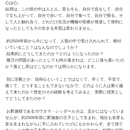
心は心。
結局は、この世の中は人と人。昔も今も、自分で息をして、自分
で立ち上がって、自分で歩いて、自分で食べて、自分で寝る。そ
して人と触れ合う。どれだけ生活が機械や医療が発達して便利に
なったとしてもその生きる本質は変わりません。
約2500年前から今になって、人類の中で受け入れられて、根付
いていること？はなんなのでしょうか？
結果的にどうしてきたのか？どのようになったのか？
幾万の問題があったとしても時が過ぎれば、どこに落ち着いたの
か？落とし所はどこなのか？は明らかになります。
別に宗教とか、信仰心ということではなくて、辛くて、不安で、
痛くて、どうすることもできないなかで、どのように人は乗り越
えて来たのか？歴史のその経験を考えてみると、実際に現実とし
てどうしてきたのか？
お釈迦様であるガウタマ・シッダールタは、定かにはなっていま
せんが、約2500年前に釈迦族の王子として生まれ、地位も名誉も
富を生まれながらに手に入れていたのにもかかわらず、全て捨て