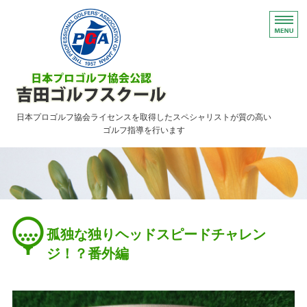
日本プロゴルフ協会ライセンスを取得したスペシャリストが質の高い
ゴルフ指導を行います
HOME
レッスンのご案内
ご予約について・FAQ
孤独な独りヘッドスピードチャレン
アクセス
ジ！？番外編
お問い合わせ