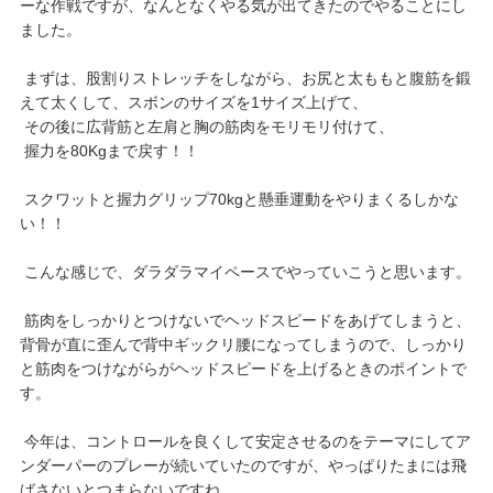
ーな作戦ですが、なんとなくやる気が出てきたのでやることにし
ました。
まずは、股割りストレッチをしながら、お尻と太ももと腹筋を鍛
えて太くして、スボンのサイズを1サイズ上げて、
その後に広背筋と左肩と胸の筋肉をモリモリ付けて、
握力を80Kgまで戻す！！
スクワットと握力グリップ70kgと懸垂運動をやりまくるしかな
い！！
こんな感じで、ダラダラマイペースでやっていこうと思います。
筋肉をしっかりとつけないでヘッドスピードをあげてしまうと、
背骨が直に歪んで背中ギックリ腰になってしまうので、しっかり
と筋肉をつけながらがヘッドスピードを上げるときのポイントで
す。
今年は、コントロールを良くして安定させるのをテーマにしてア
ンダーパーのプレーが続いていたのですが、やっぱりたまには飛
ばさないとつまらないですね。