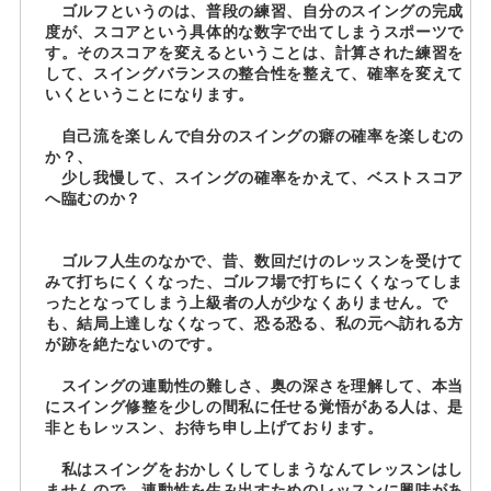
ゴルフというのは、普段の練習、自分のスイングの完成
度が、スコアという具体的な数字で出てしまうスポーツで
す。そのスコアを変えるということは、計算された練習を
して、スイングバランスの整合性を整えて、確率を変えて
いくということになります。
自己流を楽しんで自分のスイングの癖の確率を楽しむの
か？、
少し我慢して、スイングの確率をかえて、ベストスコア
へ臨むのか？
ゴルフ人生のなかで、昔、数回だけのレッスンを受けて
みて打ちにくくなった、ゴルフ場で打ちにくくなってしま
ったとなってしまう上級者の人が少なくありません。で
も、結局上達しなくなって、恐る恐る、私の元へ訪れる方
が跡を絶たないのです。
スイングの連動性の難しさ、奥の深さを理解して、本当
にスイング修整を少しの間私に任せる覚悟がある人は、是
非ともレッスン、お待ち申し上げております。
私はスイングをおかしくしてしまうなんてレッスンはし
ませんので、連動性を生み出すためのレッスンに興味があ