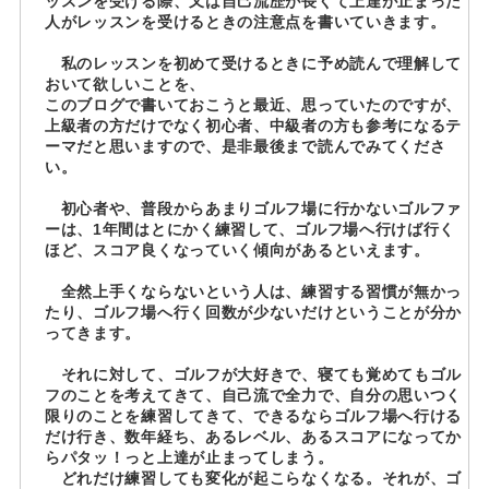
ッスンを受ける際、又は自己流歴が長くて上達が止まった
人がレッスンを受けるときの注意点を書いていきます。
私のレッスンを初めて受けるときに予め読んで理解して
おいて欲しいことを、
このブログで書いておこうと最近、思っていたのですが、
上級者の方だけでなく初心者、中級者の方も参考になるテ
ーマだと思いますので、是非最後まで読んでみてくださ
い。
初心者や、普段からあまりゴルフ場に行かないゴルファ
ーは、1年間はとにかく練習して、ゴルフ場へ行けば行く
ほど、スコア良くなっていく傾向があるといえます。
全然上手くならないという人は、練習する習慣が無かっ
たり、ゴルフ場へ行く回数が少ないだけということが分か
ってきます。
それに対して、ゴルフが大好きで、寝ても覚めてもゴル
フのことを考えてきて、自己流で全力で、自分の思いつく
限りのことを練習してきて、できるならゴルフ場へ行ける
だけ行き、数年経ち、あるレベル、あるスコアになってか
らパタッ！っと上達が止まってしまう。
どれだけ練習しても変化が起こらなくなる。それが、ゴ