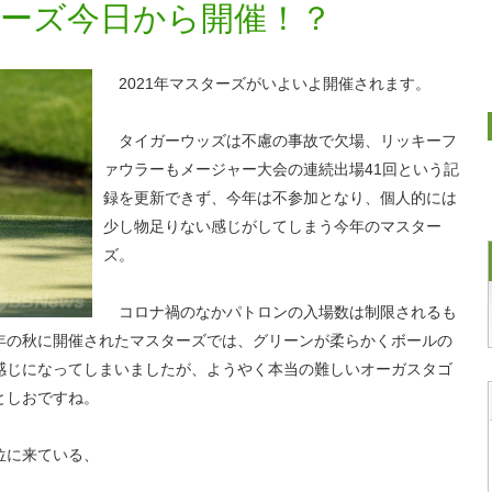
スターズ今日から開催！？
2021年マスターズがいよいよ開催されます。
タイガーウッズは不慮の事故で欠場、リッキーフ
ァウラーもメージャー大会の連続出場41回という記
録を更新できず、今年は不参加となり、個人的には
少し物足りない感じがしてしまう今年のマスター
ズ。
コロナ禍のなかパトロンの入場数は制限されるも
年の秋に開催されたマスターズでは、グリーンが柔らかくボールの
感じになってしまいましたが、ようやく本当の難しいオーガスタゴ
としおですね。
位に来ている、