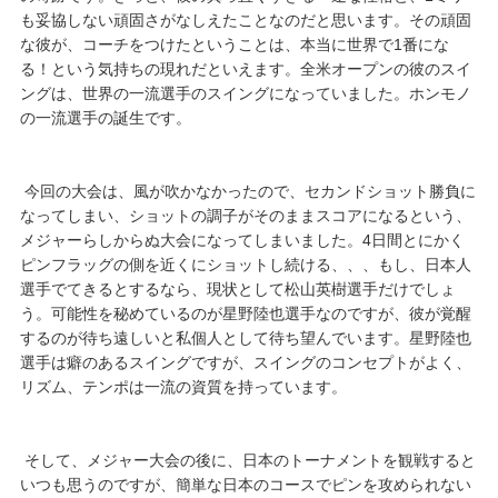
も妥協しない頑固さがなしえたことなのだと思います。その頑固
な彼が、コーチをつけたということは、本当に世界で1番にな
る！という気持ちの現れだといえます。全米オープンの彼のスイ
ングは、世界の一流選手のスイングになっていました。ホンモノ
の一流選手の誕生です。
今回の大会は、風が吹かなかったので、セカンドショット勝負に
なってしまい、ショットの調子がそのままスコアになるという、
メジャーらしからぬ大会になってしまいました。4日間とにかく
ピンフラッグの側を近くにショットし続ける、、、もし、日本人
選手でてきるとするなら、現状として松山英樹選手だけでしょ
う。可能性を秘めているのが星野陸也選手なのですが、彼が覚醒
するのが待ち遠しいと私個人として待ち望んでいます。星野陸也
選手は癖のあるスイングですが、スイングのコンセプトがよく、
リズム、テンポは一流の資質を持っています。
そして、メジャー大会の後に、日本のトーナメントを観戦すると
いつも思うのですが、簡単な日本のコースでピンを攻められない