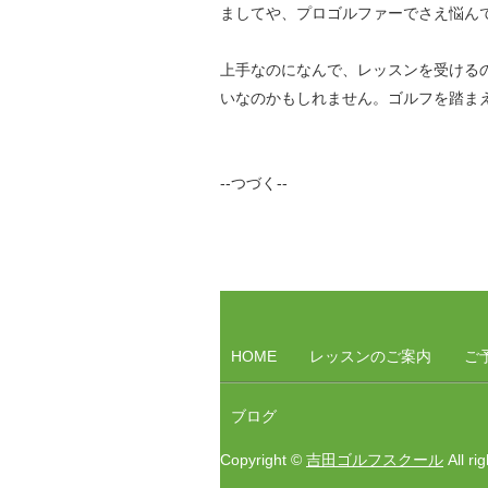
ましてや、プロゴルファーでさえ悩ん
上手なのになんで、レッスンを受ける
いなのかもしれません。ゴルフを踏ま
--つづく--
HOME
レッスンのご案内
ご
ブログ
Copyright ©
吉田ゴルフスクール
All ri